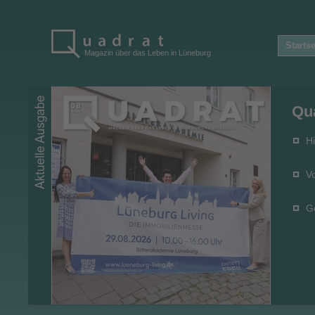
Startse
Magazin über das Leben in Lüneburg
Qu
Hi
V
G