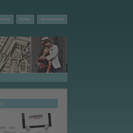
Archiv
Kultur
Abonnement
ll
esen was
 Zeitung