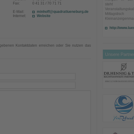
Fax:
0 41 31 / 70 71 71
steht
Veranstaltungska
E-Mail:
minhoff@quadratlueneburg.de
Mittagstisch
Internet:
Website
Kleinanzeigenmar
http://www.lue
ebenen Kontaktdaten erreichen oder Sie nutzen das
Unsere Partne