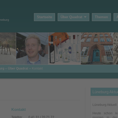
Startseite
Über Quadrat
Themen
üneburg
urg
››
Über Quadrat
›› Kontakt
Lüneburg Aktue
Lüneburg Aktuell
Kontakt
Heute schon l
Telefon:
0 41 31 / 70 71 72
morgen in der