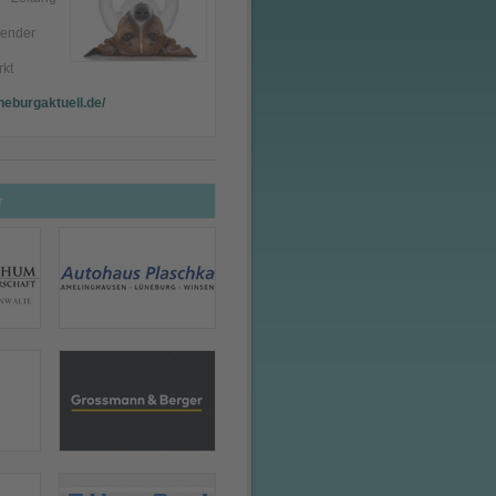
lender
kt
neburgaktuell.de/
r