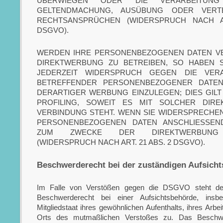
ÜBERWIEGEN ODER DIE VERARBEITUN
GELTENDMACHUNG, AUSÜBUNG ODER VERT
RECHTSANSPRÜCHEN (WIDERSPRUCH NACH A
DSGVO).
WERDEN IHRE PERSONENBEZOGENEN DATEN VE
DIREKTWERBUNG ZU BETREIBEN, SO HABEN S
JEDERZEIT WIDERSPRUCH GEGEN DIE VERA
BETREFFENDER PERSONENBEZOGENER DATE
DERARTIGER WERBUNG EINZULEGEN; DIES GILT
PROFILING, SOWEIT ES MIT SOLCHER DIR
VERBINDUNG STEHT. WENN SIE WIDERSPRECHEN
PERSONENBEZOGENEN DATEN ANSCHLIESSEN
ZUM ZWECKE DER DIREKTWERBUNG
(WIDERSPRUCH NACH ART. 21 ABS. 2 DSGVO).
Beschwerde­recht bei der zuständigen Aufsicht
Im Falle von Verstößen gegen die DSGVO steht den
Beschwerderecht bei einer Aufsichtsbehörde, ins
Mitgliedstaat ihres gewöhnlichen Aufenthalts, ihres Arbe
Orts des mutmaßlichen Verstoßes zu. Das Beschwe